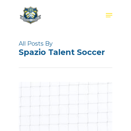
Skip
to
Menu
main
content
All Posts By
Spazio Talent Soccer